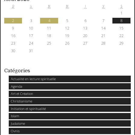
D
L
M
M
J
V
S
1
2
3
4
5
6
7
8
9
10
11
12
13
14
15
16
17
18
19
20
21
22
23
24
25
26
27
28
29
30
31
Catégories
Actualité en lecture spirituelle
Agenda
Art et Création
Christianisme
Initiation et spiritualité
Islam
Judaïsme
Ovnis