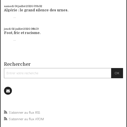
samedi 04
juillet 2026
09h02
Algérie : le grand silence des urnes.
...
jeudi 02
juillet 2026
08h59
Foot, fric et racisme.
...
Rechercher
S'abonner au flux RSS
S'abonner au flux ATOM