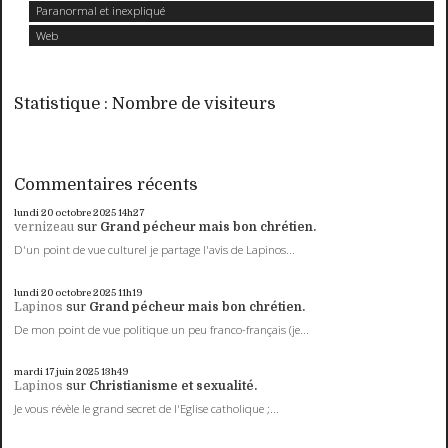
Paranormal et inexpliqué
Web
Statistique : Nombre de visiteurs
Commentaires récents
lundi 20
octobre 2025
14h27
vernizeau
sur
Grand pécheur mais bon chrétien.
D'un point de vue culturel je partage l'avis de Lapinos...
lundi 20
octobre 2025
11h19
Lapinos
sur
Grand pécheur mais bon chrétien.
De mon point de vue politique un peu franco-français (je...
mardi 17
juin 2025
13h49
Lapinos
sur
Christianisme et sexualité.
Je vous révèle le grand secret de l'Eglise catholique ;...