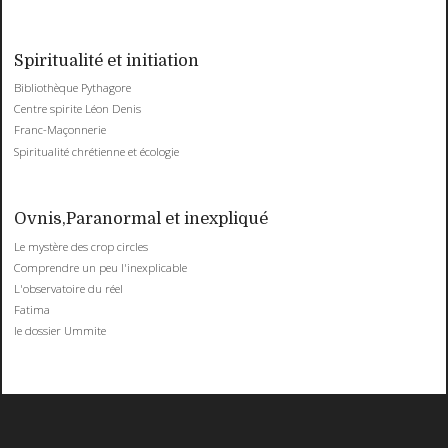
Spiritualité et initiation
Bibliothèque Pythagore
Centre spirite Léon Denis
Franc-Maçonnerie
Spiritualité chrétienne et écologie
Ovnis,Paranormal et inexpliqué
Le mystère des crop circles
Comprendre un peu l'inexplicable
L'observatoire du réel
Fatima
le dossier Ummite