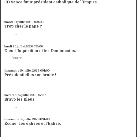
JD Vance futur président catholique de l'Empire...
...
mardi 21
juillet 2026
09h00
Trop cher le pape ?
...
lundi 20
juillet 2026
09h00
Dieu, l'Inquisition et les Dominicains.
Source...
dimanche 19
juillet 2026
09h00
Présidentielles : on brade !
...
mercredi 15
juillet 2026
15h37
Bravo les Bleus !
...
dimanche 05
juillet 2026
09h00
Ecône : les églises et l'Eglise.
...