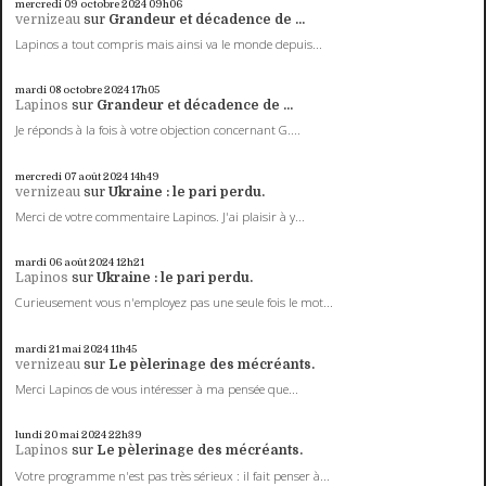
mercredi 09
octobre 2024
09h06
vernizeau
sur
Grandeur et décadence de ...
Lapinos a tout compris mais ainsi va le monde depuis...
mardi 08
octobre 2024
17h05
Lapinos
sur
Grandeur et décadence de ...
Je réponds à la fois à votre objection concernant G....
mercredi 07
août 2024
14h49
vernizeau
sur
Ukraine : le pari perdu.
Merci de votre commentaire Lapinos. J'ai plaisir à y...
mardi 06
août 2024
12h21
Lapinos
sur
Ukraine : le pari perdu.
Curieusement vous n'employez pas une seule fois le mot...
mardi 21
mai 2024
11h45
vernizeau
sur
Le pèlerinage des mécréants.
Merci Lapinos de vous intéresser à ma pensée que...
lundi 20
mai 2024
22h39
Lapinos
sur
Le pèlerinage des mécréants.
Votre programme n'est pas très sérieux : il fait penser à...