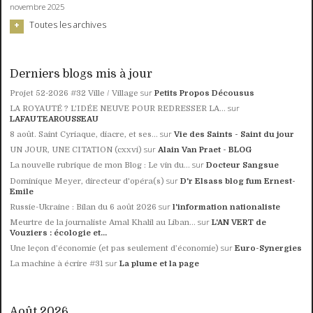
novembre 2025
Toutes les archives
Derniers blogs mis à jour
sur
Projet 52-2026 #32 Ville / Village
Petits Propos Décousus
sur
LA ROYAUTÉ ? L'IDÉE NEUVE POUR REDRESSER LA...
LAFAUTEAROUSSEAU
sur
8 août. Saint Cyriaque, diacre, et ses...
Vie des Saints - Saint du jour
sur
UN JOUR, UNE CITATION (cxxvi)
Alain Van Praet - BLOG
sur
La nouvelle rubrique de mon Blog : Le vin du...
Docteur Sangsue
sur
Dominique Meyer, directeur d'opéra(s)
D'r Elsass blog fum Ernest-
Emile
sur
Russie-Ukraine : Bilan du 6 août 2026
l'information nationaliste
sur
Meurtre de la journaliste Amal Khalil au Liban...
L'AN VERT de
Vouziers : écologie et...
sur
Une leçon d’économie (et pas seulement d’économie)
Euro-Synergies
sur
La machine à écrire #31
La plume et la page
Août 2026