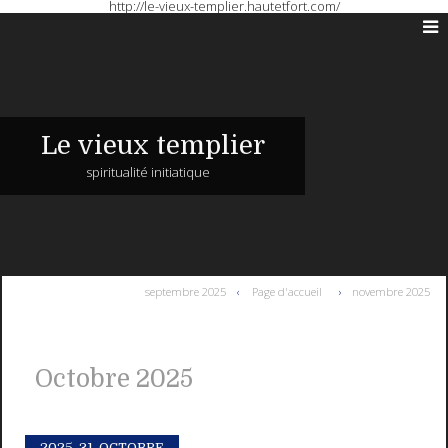
http://le-vieux-templier.hautetfort.com/
Le vieux templier
spiritualité initiatique
septembre 2025
Page d'accueil
novembre 2025
Octobre 2025
2025.
31. OCTOBRE