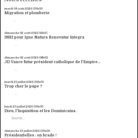
mardi 04
août 2026
09h00
Migration et plomberie
...
dimanche 02
août 2026
12h35
INRI pour Igne Natura Renovatur Integra
...
dimanche 02
août 2026
08h32
JD Vance futur président catholique de l'Empire...
...
mardi 21
juillet 2026
09h00
Trop cher le pape ?
...
lundi 20
juillet 2026
09h00
Dieu, l'Inquisition et les Dominicains.
Source...
dimanche 19
juillet 2026
09h00
Présidentielles : on brade !