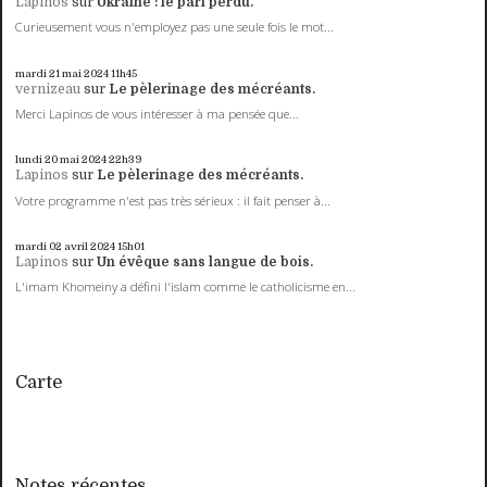
Lapinos
sur
Ukraine : le pari perdu.
Curieusement vous n'employez pas une seule fois le mot...
mardi 21
mai 2024
11h45
vernizeau
sur
Le pèlerinage des mécréants.
Merci Lapinos de vous intéresser à ma pensée que...
lundi 20
mai 2024
22h39
Lapinos
sur
Le pèlerinage des mécréants.
Votre programme n'est pas très sérieux : il fait penser à...
mardi 02
avril 2024
15h01
Lapinos
sur
Un évêque sans langue de bois.
L'imam Khomeiny a défini l'islam comme le catholicisme en...
Carte
Notes récentes