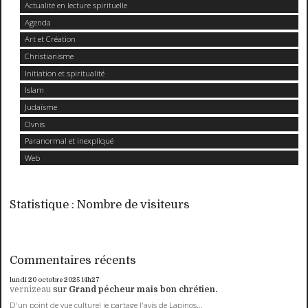
Actualité en lecture spirituelle
Agenda
Art et Création
Christianisme
Initiation et spiritualité
Islam
Judaïsme
Ovnis
Paranormal et inexpliqué
Web
Statistique : Nombre de visiteurs
Commentaires récents
lundi 20
octobre 2025
14h27
vernizeau
sur
Grand pécheur mais bon chrétien.
D'un point de vue culturel je partage l'avis de Lapinos...