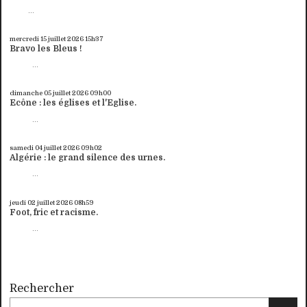
...
mercredi 15
juillet 2026
15h37
Bravo les Bleus !
...
dimanche 05
juillet 2026
09h00
Ecône : les églises et l'Eglise.
...
samedi 04
juillet 2026
09h02
Algérie : le grand silence des urnes.
...
jeudi 02
juillet 2026
08h59
Foot, fric et racisme.
...
Rechercher