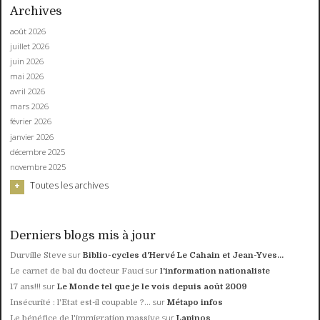
Archives
août 2026
juillet 2026
juin 2026
mai 2026
avril 2026
mars 2026
février 2026
janvier 2026
décembre 2025
novembre 2025
Toutes les archives
Derniers blogs mis à jour
sur
Durville Steve
Biblio-cycles d'Hervé Le Cahain et Jean-Yves...
sur
Le carnet de bal du docteur Fauci
l'information nationaliste
sur
17 ans!!!
Le Monde tel que je le vois depuis août 2009
sur
Insécurité : l'Etat est-il coupable ?...
Métapo infos
sur
Le bénéfice de l'immigration massive
Lapinos