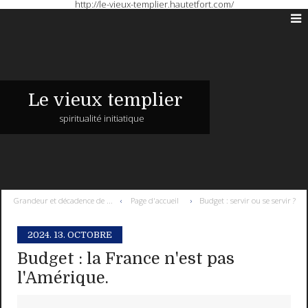
http://le-vieux-templier.hautetfort.com/
Le vieux templier
spiritualité initiatique
Grandeur et décadence de ...
Page d'accueil
Budget : servir ou se servir ?
2024.
13. OCTOBRE
Budget : la France n'est pas
l'Amérique.