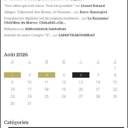
sur
”Des villes qui sont sûres. Tout est possible.”
Lionel Baland
sur
Jünger, Tallement des Réaux, et l'homme...
Euro-Synergies
sur
Pourquoi les Algérien ont-ils toujours tendance...
Le Royaume
Chérifien du Maroc, Chihab25.«On...
sur
Nahariya
kibboutznick lamballais
sur
Activité de notre Compte ”X”...
LAFAUTEAROUSSEAU
Août 2026
D
L
M
M
J
V
S
1
2
3
4
5
6
7
8
9
10
11
12
13
14
15
16
17
18
19
20
21
22
23
24
25
26
27
28
29
30
31
Catégories