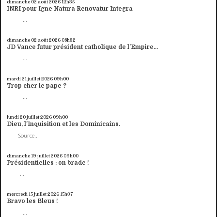
dimanche 02
août 2026
12h35
INRI pour Igne Natura Renovatur Integra
...
dimanche 02
août 2026
08h32
JD Vance futur président catholique de l'Empire...
...
mardi 21
juillet 2026
09h00
Trop cher le pape ?
...
lundi 20
juillet 2026
09h00
Dieu, l'Inquisition et les Dominicains.
Source...
dimanche 19
juillet 2026
09h00
Présidentielles : on brade !
...
mercredi 15
juillet 2026
15h37
Bravo les Bleus !
...