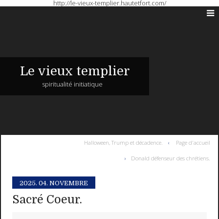
http://le-vieux-templier.hautetfort.com/
Le vieux templier
spiritualité initiatique
Halloween, Trump et décadence.
Page d'accueil
Donald défenseur des chrétiens.
2025.
04. NOVEMBRE
Sacré Coeur.