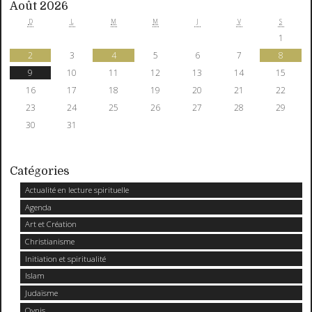
Août 2026
D
L
M
M
J
V
S
1
2
3
4
5
6
7
8
9
10
11
12
13
14
15
16
17
18
19
20
21
22
23
24
25
26
27
28
29
30
31
Catégories
Actualité en lecture spirituelle
Agenda
Art et Création
Christianisme
Initiation et spiritualité
Islam
Judaïsme
Ovnis