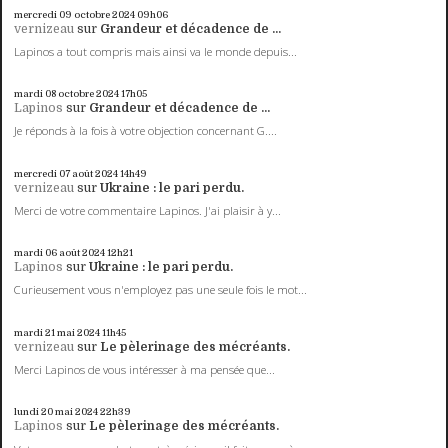
mercredi 09
octobre 2024
09h06
vernizeau
sur
Grandeur et décadence de ...
Lapinos a tout compris mais ainsi va le monde depuis...
mardi 08
octobre 2024
17h05
Lapinos
sur
Grandeur et décadence de ...
Je réponds à la fois à votre objection concernant G....
mercredi 07
août 2024
14h49
vernizeau
sur
Ukraine : le pari perdu.
Merci de votre commentaire Lapinos. J'ai plaisir à y...
mardi 06
août 2024
12h21
Lapinos
sur
Ukraine : le pari perdu.
Curieusement vous n'employez pas une seule fois le mot...
mardi 21
mai 2024
11h45
vernizeau
sur
Le pèlerinage des mécréants.
Merci Lapinos de vous intéresser à ma pensée que...
lundi 20
mai 2024
22h39
Lapinos
sur
Le pèlerinage des mécréants.