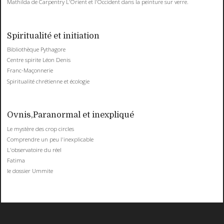
Mathilda de Carpentry L'Orient et l'Occident dans la peinture sur verre.
Spiritualité et initiation
Bibliothèque Pythagore
Centre spirite Léon Denis
Franc-Maçonnerie
Spiritualité chrétienne et écologie
Ovnis,Paranormal et inexpliqué
Le mystère des crop circles
Comprendre un peu l'inexplicable
L'observatoire du réel
Fatima
le dossier Ummite