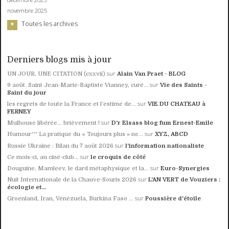
novembre 2025
Toutes les archives
Derniers blogs mis à jour
sur
UN JOUR, UNE CITATION (cxxvii)
Alain Van Praet - BLOG
sur
9 août. Saint Jean-Marie-Baptiste Vianney, curé...
Vie des Saints -
Saint du jour
sur
les regrets de toute la France et l'estime de...
VIE DU CHATEAU à
FERNEY
sur
Mulhouse libérée… brièvement !
D'r Elsass blog fum Ernest-Emile
sur
Humour²²² La pratique du « Toujours plus » ne...
XYZ, ABCD
sur
Russie Ukraine : Bilan du 7 août 2026
l'information nationaliste
sur
Ce mois-ci, au ciné-club...
le croquis de côté
sur
Douguine, Mamleev, le dard métaphysique et la...
Euro-Synergies
sur
Nuit Internationale de la Chauve-Souris 2026
L'AN VERT de Vouziers :
écologie et...
sur
Groenland, Iran, Vénézuela, Burkina Faso ...
Poussière d'étoile