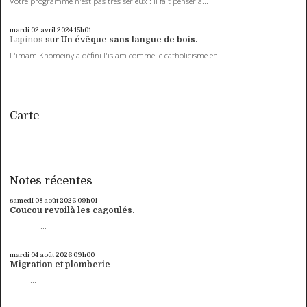
Votre programme n'est pas très sérieux : il fait penser à...
mardi 02
avril 2024
15h01
Lapinos
sur
Un évêque sans langue de bois.
L'imam Khomeiny a défini l'islam comme le catholicisme en...
Carte
Notes récentes
samedi 08
août 2026
09h01
Coucou revoilà les cagoulés.
...
mardi 04
août 2026
09h00
Migration et plomberie
...