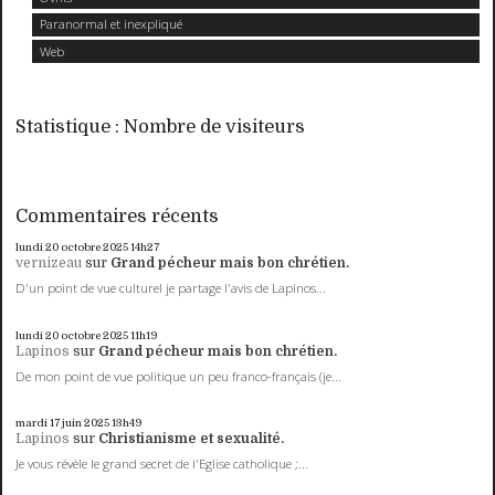
Paranormal et inexpliqué
Web
Statistique : Nombre de visiteurs
Commentaires récents
lundi 20
octobre 2025
14h27
vernizeau
sur
Grand pécheur mais bon chrétien.
D'un point de vue culturel je partage l'avis de Lapinos...
lundi 20
octobre 2025
11h19
Lapinos
sur
Grand pécheur mais bon chrétien.
De mon point de vue politique un peu franco-français (je...
mardi 17
juin 2025
13h49
Lapinos
sur
Christianisme et sexualité.
Je vous révèle le grand secret de l'Eglise catholique ;...