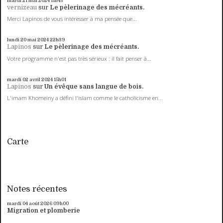
mardi 21
mai 2024
11h45
vernizeau
sur
Le pèlerinage des mécréants.
Merci Lapinos de vous intéresser à ma pensée que...
lundi 20
mai 2024
22h39
Lapinos
sur
Le pèlerinage des mécréants.
Votre programme n'est pas très sérieux : il fait penser à...
mardi 02
avril 2024
15h01
Lapinos
sur
Un évêque sans langue de bois.
L'imam Khomeiny a défini l'islam comme le catholicisme en...
Carte
Notes récentes
mardi 04
août 2026
09h00
Migration et plomberie
...