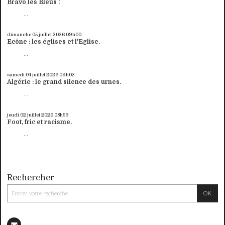
Bravo les Bleus !
...
dimanche 05
juillet 2026
09h00
Ecône : les églises et l'Eglise.
...
samedi 04
juillet 2026
09h02
Algérie : le grand silence des urnes.
...
jeudi 02
juillet 2026
08h59
Foot, fric et racisme.
...
Rechercher