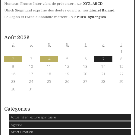
sur
Humour. France Inter vient de présenter...
XYZ, ABCD
sur
Ulrich Siegmund exprime des doutes quant à...
Lionel Baland
sur
Le Japon et l’Arabie Saoudite mettent...
Euro-Synergies
Août 2026
D
L
M
M
J
V
S
1
2
3
4
5
6
7
8
9
10
11
12
13
14
15
16
17
18
19
20
21
22
23
24
25
26
27
28
29
30
31
Catégories
Actualité en lecture spirituelle
Agenda
Art et Création