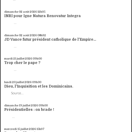
dimanche 02
août 2026
12h35
INRI pour Igne Natura Renovatur Integra
...
dimanche 02
août 2026
08h32
JD Vance futur président catholique de l'Empire...
...
mardi 21
juillet 2026
09h00
Trop cher le pape ?
...
lundi 20
juillet 2026
09h00
Dieu, l'Inquisition et les Dominicains.
Source...
dimanche 19
juillet 2026
09h00
Présidentielles : on brade !
...
mercredi 15
juillet 2026
15h37