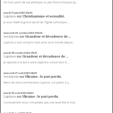
De mon point de vue politique un peu franco-français (je...
mardi 17
juin 2025
13h49
Lapinos
sur
Christianisme et sexualité.
Je vous révèle le grand secret de l'Eglise catholique ;...
mercredi 09
octobre 2024
09h06
vernizeau
sur
Grandeur et décadence de ...
Lapinos a tout compris mais ainsi va le monde depuis...
mardi 08
octobre 2024
17h05
Lapinos
sur
Grandeur et décadence de ...
Je réponds à la fois à votre objection concernant G....
mercredi 07
août 2024
14h49
vernizeau
sur
Ukraine : le pari perdu.
Merci de votre commentaire Lapinos. J'ai plaisir à y...
mardi 06
août 2024
12h21
Lapinos
sur
Ukraine : le pari perdu.
Curieusement vous n'employez pas une seule fois le mot...