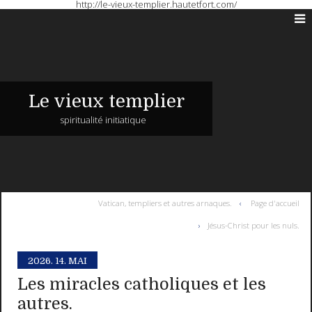
http://le-vieux-templier.hautetfort.com/
Le vieux templier
spiritualité initiatique
Vatican, templiers et autres arnaques.
Page d'accueil
Jésus-Christ pour les nuls.
2026.
14. MAI
Les miracles catholiques et les
autres.