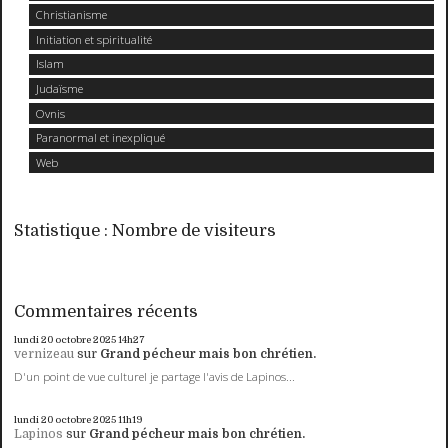
Christianisme
Initiation et spiritualité
Islam
Judaïsme
Ovnis
Paranormal et inexpliqué
Web
Statistique : Nombre de visiteurs
Commentaires récents
lundi 20
octobre 2025
14h27
vernizeau
sur
Grand pécheur mais bon chrétien.
D'un point de vue culturel je partage l'avis de Lapinos...
lundi 20
octobre 2025
11h19
Lapinos
sur
Grand pécheur mais bon chrétien.