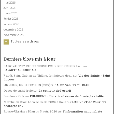
mai 2026
avril 2026
mars 2026
février 2026
janvier 2026
décembre 2025
novembre 2025
Toutes les archives
Derniers blogs mis à jour
sur
LA ROYAUTÉ ? L'IDÉE NEUVE POUR REDRESSER LA...
LAFAUTEAROUSSEAU
sur
7 août. Saint Gaëtan de Thiène, fondateurs des...
Vie des Saints - Saint
du jour
sur
UN JOUR, UNE CITATION (cxxv)
Alain Van Praet - BLOG
sur
Délice de cathédrale
La senteur de l'esprit
sur
Les Jours Gris
FUMIGÈNE - Derrière l'écran de fumée, la réalité
sur
Marché du Croc' Local le 07.08.2026 à Boult
L'AN VERT de Vouziers :
écologie et...
sur
Russie-Ukraine : Bilan du 5 août 2026
l'information nationaliste